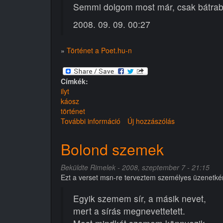
Semmi dolgom most már, csak bátrab
2008. 09. 09. 00:27
»
Történet a Poet.hu-n
Címkék:
ilyt
káosz
történet
További információ
Történet
Új hozzászólás
tartalommal
kapcsolatosan
Bolond szemek
Beküldte
Rimelek
- 2008, szeptember 7 - 21:15
Ezt a verset msn-re terveztem személyes üzenetként. 
Egyik szemem sír, a másik nevet,
mert a sírás megnevettetett.