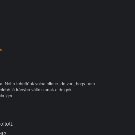
ás
ba. Néha tehettünk volna ellene, de van, hogy nem.
zelebb jó irányba változzanak a dolgok.
a igen...
ltott.
dt?