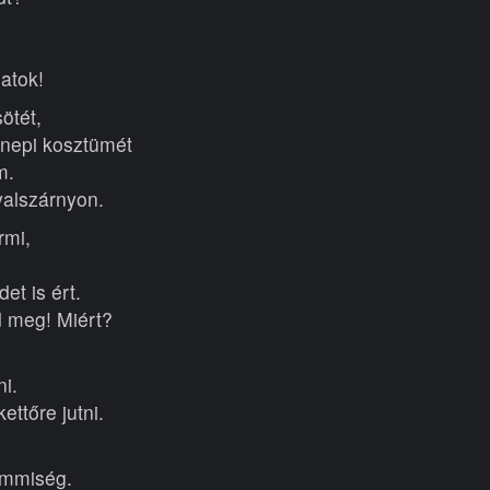
atok!
sötét,
ünnepi kosztümét
m.
yalszárnyon.
rmi,
et is ért.
d meg! Miért?
i.
ttőre jutni.
semmiség.