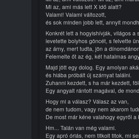
Mi az, ami más lett X idő alatt?
Valami! Valami változott,
és sok minden jobb lett, annyit mondh
Konkrét lett a hogyishívják, világos a 
levetette bolyhos göncét, s felvette 
az árny, mert tudta, jön a dínomdáno
Felemelte őt az ég, két hatalmas ang
Majd jött egy dolog. Egy amolyan aká
és hiába próbált új szárnyat találni.
Zuhanni kezdett, s ha már kezdett, föld
Egy angyalt rántott magával, de mon
Hogy mi a válasz? Válasz az van,
de nem tudom, vagy nem akarom tudn
De most már kéne valahogy egyről a ke
Hm... Talán van még valami.
Egy apró óriás, nem titkolt titok, mi 