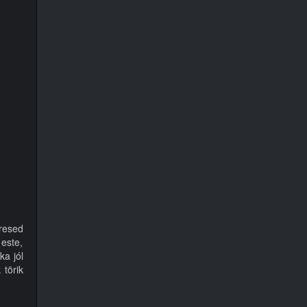
eresed
 este,
a jól
törik