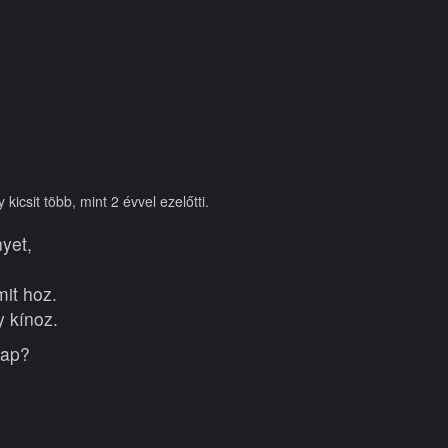
icsit több, mint 2 évvel ezelőtti.
yet,
mit hoz.
y kínoz.
nap?