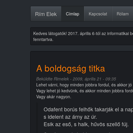
Ugrás
Rím Elek
Címlap
Kapcsolat
Rólam
a
tartalomra
Kedves látogatók! 2017. április 6-tól az informatikai
fenntartva.
A boldogság titka
Beküldte
Rimelek
- 2009, április 21 - 09:35
Lehet várni, hogy minden jobbra fordul, és akkor jó
Vagy lehet jó kedvünk, és akkor minden jobbra fordul
Vagy akár nagyon.
Odafent borús felhők takarják el a nap
s idelent az árny az úr.
Esik az eső, s halk, hűvös szellő fúj.