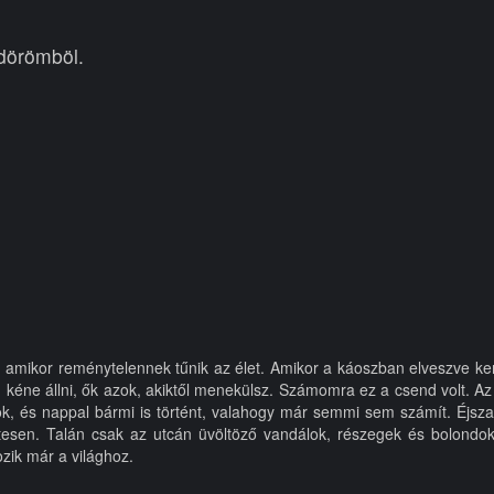
dörömböl.
, amikor reménytelennek tűnik az élet. Amikor a káoszban elveszve k
d kéne állni, ők azok, akiktől menekülsz. Számomra ez a csend volt. Az
, és nappal bármi is történt, valahogy már semmi sem számít. Éjszak
esen. Talán csak az utcán üvöltöző vandálok, részegek és bolondok 
zik már a világhoz.