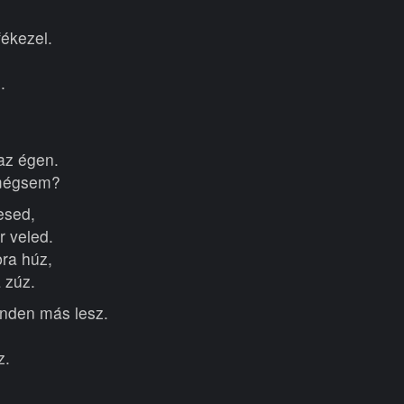
ékezel.
.
az égen.
 mégsem?
esed,
r veled.
bra húz,
 zúz.
nden más lesz.
z.