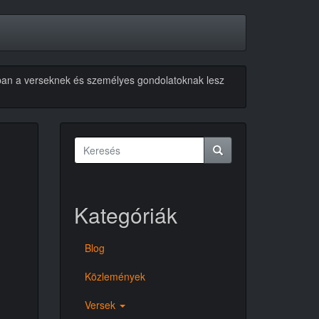
akban a verseknek és személyes gondolatoknak lesz
Keresés
űrlap
Keresés
Kategóriák
Blog
Közlemények
Versek