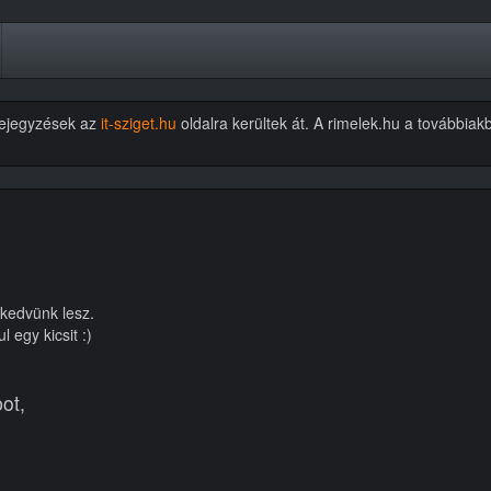
 bejegyzések az
it-sziget.hu
oldalra kerültek át. A rimelek.hu a további
 kedvünk lesz.
 egy kicsit :)
ot,