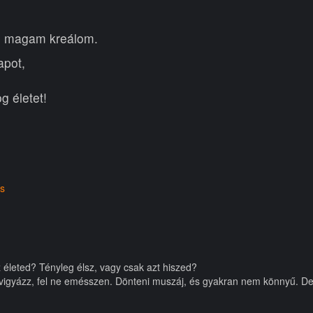
n magam kreálom.
apot,
g életet!
ás
életed? Tényleg élsz, vagy csak azt hiszed?
ak vigyázz, fel ne emésszen. Dönteni muszáj, és gyakran nem könnyű. D