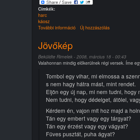
Címkék:
harc
káosz
További információ
Az
Új hozzászólás
új
korszak
Jövőkép
tartalommal
kapcsolatosan
Beküldte
Rimelek
- 2008, március 18 - 00:43
Valahonnan mindig előkerülnek régi versek. Íme egy k
Tombol egy vihar, mi elmossa a szenn
s nem hagy hátra mást, mint rendet.
Eljön egy új nap, mi nem tudni, hogy 
Nem tudni, hogy dédelget, átölel, vag
Kérdem én, vajon mit hoz majd a hol
Tán egy embert vagy egy tárgyat?
Tán egy érzést vagy egy vágyat?
Füves pusztát, puha ágyat?