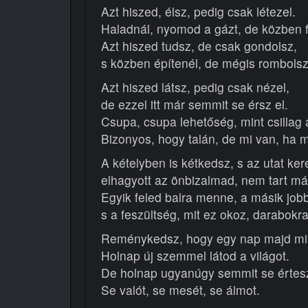
Azt hiszed, élsz, pedig csak létezel.
Haladnál, nyomod a gázt, de közben f
Azt hiszed tudsz, de csak gondolsz,
s közben építenél, de mégis rombolsz
Azt hiszed látsz, pedig csak nézel,
de ezzel itt már semmit se érsz el.
Csupa, csupa lehetőség, mint csillag 
Bizonyos, hogy talán, de mi van, ha
A kételyben is kétkedsz, s az utat ker
elhagyott az önbizalmad, nem tart má
Egyik feled balra menne, a másik job
s a feszültség, mit ez okoz, darabokra
Reménykedsz, hogy egy nap majd mi
Holnap új szemmel látod a világot.
De holnap ugyanúgy semmit se értes
Se valót, se mesét, se álmot.