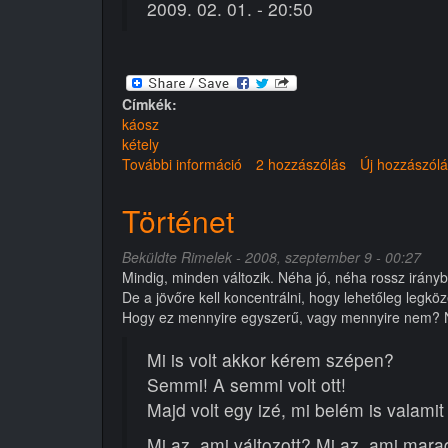
2009. 02. 01. - 20:50
Címkék:
káosz
kétely
További információ
Kételyek
2 hozzászólás
Új hozzászól
tartalommal
kapcsolatosan
Történet
Beküldte
Rimelek
- 2008, szeptember 9 - 00:27
Mindig, minden változik. Néha jó, néha rossz irány
De a jövőre kell koncentrálni, hogy lehetőleg legkö
Hogy ez mennyire egyszerű, vagy mennyire nem? N
Mi is volt akkor kérem szépen?
Semmi! A semmi volt ott!
Majd volt egy izé, mi belém is valamit o
Mi az, ami változott? Mi az, ami mara