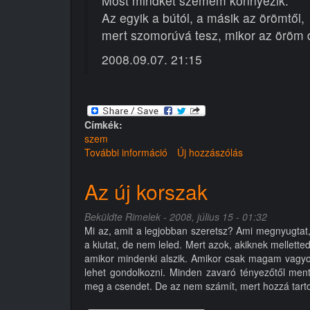
Most mindkét szemem könnyezik.
Az egyik a bútól, a másik az örömtől,
mert szomorúvá tesz, mikor az öröm 
2008.09.07. 21:15
Címkék:
szem
További információ
Bolond
Új hozzászólás
szemek
tartalommal
Az új korszak
kapcsolatosan
Beküldte
Rimelek
- 2008, július 15 - 01:32
Mi az, amit a legjobban szeretsz? Ami megnyugtat
a kiutat, de nem leled. Mert azok, akiknek mellette
amikor mindenki alszik. Amikor csak magam vagyok
lehet gondolkozni. Minden zavaró tényezőtől ment
meg a csendet. De az nem számít, mert hozzá tarto