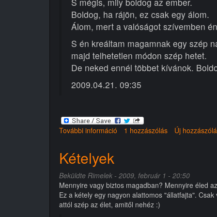
S mégis, mily boldog az ember.
Boldog, ha rájön, ez csak egy álom.
Álom, mert a valóságot szívemben é
S én kreáltam magamnak egy szép n
majd telhetetlen módon szép hetet.
De neked ennél többet kívánok. Boldo
2009.04.21. 09:35
További információ
A
1 hozzászólás
Új hozzászól
boldogság
titka
Kételyek
tartalommal
kapcsolatosan
Beküldte
Rimelek
- 2009, február 1 - 20:50
Mennyire vagy biztos magadban? Mennyire éled az 
Ez a kétely egy nagyon alattomos "állatfajta". Cs
attól szép az élet, amitől nehéz :)