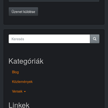
Üzenet küldése
Keresés
űrlap
Keresés
Kategóriák
Blog
Közlemények
Versek
Linkek