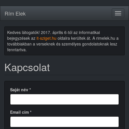
Ugrás
Rím Elek
Toggl
a
naviga
tartalomra
Kedves látogatók! 2017. április 6-tól az informatikai
bejegyzések az
it-sziget.hu
oldalra kerültek át. A rimelek.hu a
továbbiakban a verseknek és személyes gondolatoknak lesz
fenntartva.
Kapcsolat
Saját név
*
Email cím
*