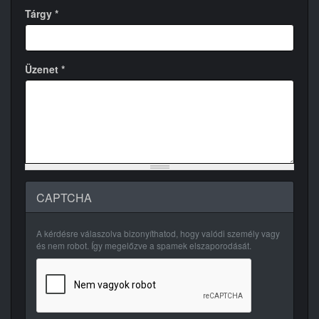
Tárgy
*
Üzenet
*
CAPTCHA
A kérdésre válaszolva bizonyíthatod, hogy valódi személy vagy
és nem robot. Így megelőzve a spamek elszaporodását.