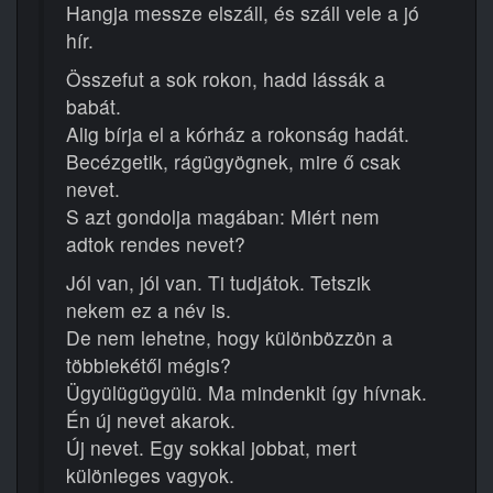
Hangja messze elszáll, és száll vele a jó
hír.
Összefut a sok rokon, hadd lássák a
babát.
Alig bírja el a kórház a rokonság hadát.
Becézgetik, rágügyögnek, mire ő csak
nevet.
S azt gondolja magában: Miért nem
adtok rendes nevet?
Jól van, jól van. Ti tudjátok. Tetszik
nekem ez a név is.
De nem lehetne, hogy különbözzön a
többiekétől mégis?
Ügyülügügyülü. Ma mindenkit így hívnak.
Én új nevet akarok.
Új nevet. Egy sokkal jobbat, mert
különleges vagyok.