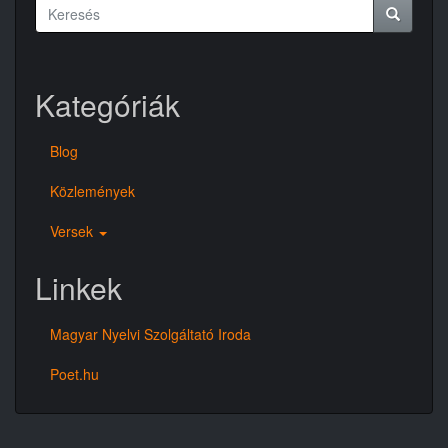
Keresés
űrlap
Keresés
Kategóriák
Blog
Közlemények
Versek
Linkek
Magyar Nyelvi Szolgáltató Iroda
Poet.hu