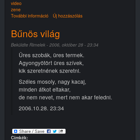
video
zene
További információ
Remek
Új hozzászólás
a
hangulatom
Bűnös világ
tom
tom
Beküldte
Rimelek
- 2006, október 28 - 23:34
tom
torotomtom
Üres szobák, üres termek.
tartalommal
Agyongyötört üres szívek,
kapcsolatosan
kik szeretnének szeretni.
Széles mosoly, nagy kacaj,
minden átkot eltakar,
de nem nevet, mert nem akar feledni.
2006.10.28. 23:34
Címkék: