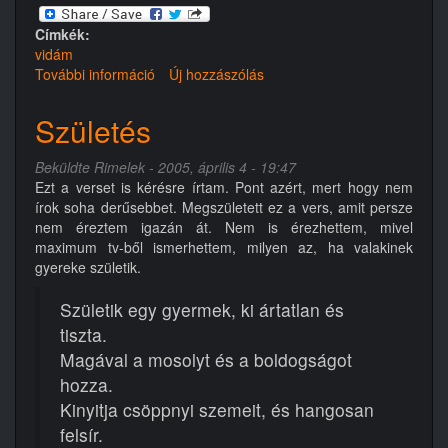
Címkék:
vidám
További információ
Nevetni
Új hozzászólás
kell
tartalommal
Születés
kapcsolatosan
Beküldte
Rimelek
- 2005, április 4 - 19:47
Ezt a verset is kérésre írtam. Pont azért, mert hogy nem
írok soha derűsebbet. Megszületett ez a vers, amit persze
nem éreztem igazán át. Nem is érezhettem, mivel
maximum tv-ből ismerhettem, milyen az, ha valakinek
gyereke születik.
Születik egy gyermek, ki ártatlan és
tiszta.
Magával a mosolyt és a boldogságot
hozza.
Kinyitja csöppnyi szemeit, és hangosan
felsír.