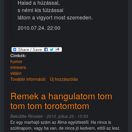
Halad a húzással,
s némi kis túlzással
látom a vigyort most szemeden.
2010.07.24. 22:00
Címkék:
humor
minivers
vidám
További információ
Tivadar
Új hozzászólás
és
a
Remek a hangulatom tom
heveder
tom tom torotomtom
tartalommal
kapcsolatosan
Beküldte
Rimelek
- 2010, július 23 - 15:53
Ez egy marhajó szám az Alma együttestől. Ha nincs is
szülinapom, vagy ha van, de nincs jó kedvem, ettől az lesz.