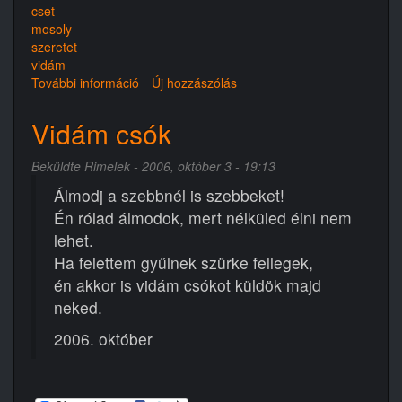
cset
mosoly
szeretet
vidám
További információ
Bűnös
Új hozzászólás
világ
tartalommal
Vidám csók
kapcsolatosan
Beküldte
Rimelek
- 2006, október 3 - 19:13
Álmodj a szebbnél is szebbeket!
Én rólad álmodok, mert nélküled élni nem
lehet.
Ha felettem gyűlnek szürke fellegek,
én akkor is vidám csókot küldök majd
neked.
2006. október