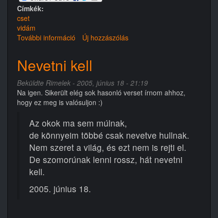
Címkék:
cset
vidám
További információ
Dicsérő
Új hozzászólás
szó
tartalommal
Nevetni kell
kapcsolatosan
Beküldte
Rimelek
- 2005, június 18 - 21:19
Na igen. Sikerült elég sok hasonló verset írnom ahhoz,
hogy ez meg is valósuljon :)
Az okok ma sem múlnak,
de könnyeim többé csak nevetve hullnak.
Nem szeret a világ, és ezt nem is rejti el.
De szomorúnak lenni rossz, hát nevetni
kell.
2005. június 18.