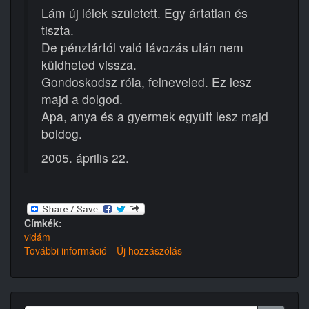
Lám új lélek született. Egy ártatlan és
tiszta.
De pénztártól való távozás után nem
küldheted vissza.
Gondoskodsz róla, felneveled. Ez lesz
majd a dolgod.
Apa, anya és a gyermek együtt lesz majd
boldog.
2005. április 22.
Címkék:
vidám
További információ
Születés
Új hozzászólás
tartalommal
kapcsolatosan