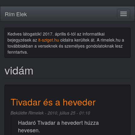
Ugrás
Rím Elek
Toggl
a
naviga
tartalomra
Kedves látogatók! 2017. április 6-tól az informatikai
bejegyzések az
it-sziget.hu
oldalra kerültek át. A rimelek.hu a
továbbiakban a verseknek és személyes gondolatoknak lesz
fenntartva.
vidám
Tivadar és a heveder
Beküldte
Rimelek
- 2010, július 25 - 01:10
Hadaró Tivadar a hevedert húzza
hevesen.