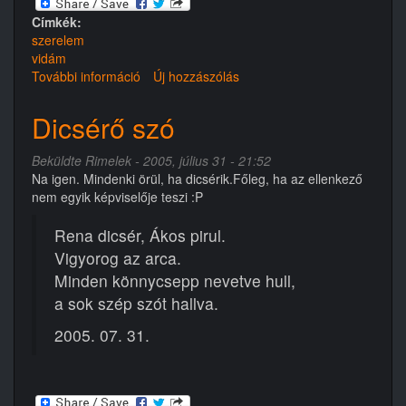
Címkék:
szerelem
vidám
További információ
Vidám
Új hozzászólás
csók
tartalommal
Dicsérő szó
kapcsolatosan
Beküldte
Rimelek
- 2005, július 31 - 21:52
Na igen. Mindenki örül, ha dicsérik.Főleg, ha az ellenkező
nem egyik képviselője teszi :P
Rena dicsér, Ákos pirul.
Vigyorog az arca.
Minden könnycsepp nevetve hull,
a sok szép szót hallva.
2005. 07. 31.