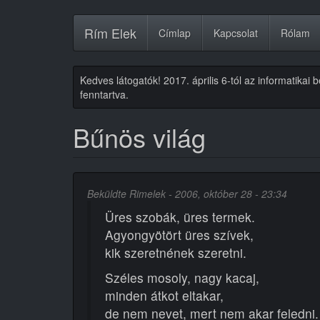
Ugrás
Rím Elek
Címlap
Kapcsolat
Rólam
a
tartalomra
Kedves látogatók! 2017. április 6-tól az informatikai
fenntartva.
Bűnös világ
Beküldte
Rimelek
- 2006, október 28 - 23:34
Üres szobák, üres termek.
Agyongyötört üres szívek,
kik szeretnének szeretni.
Széles mosoly, nagy kacaj,
minden átkot eltakar,
de nem nevet, mert nem akar feledni.