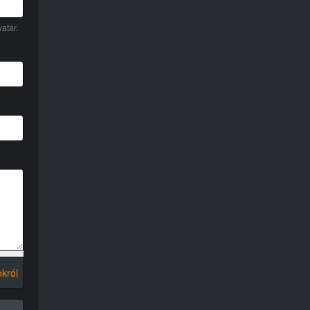
atar.
król