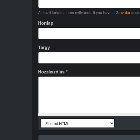
A mező tartalma nem nyilvános. If you have a
Gravatar
accou
Honlap
Tárgy
Hozzászólás
*