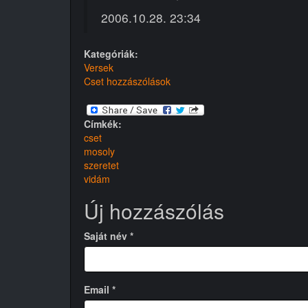
2006.10.28. 23:34
Kategóriák:
Versek
Cset hozzászólások
Címkék:
cset
mosoly
szeretet
vidám
Új hozzászólás
Saját név
*
Email
*