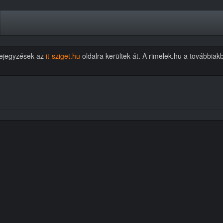
 bejegyzések az
it-sziget.hu
oldalra kerültek át. A rimelek.hu a további