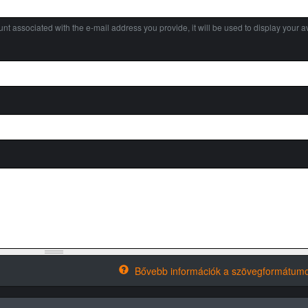
nt associated with the e-mail address you provide, it will be used to display your av
Bővebb információk a szövegformátumo