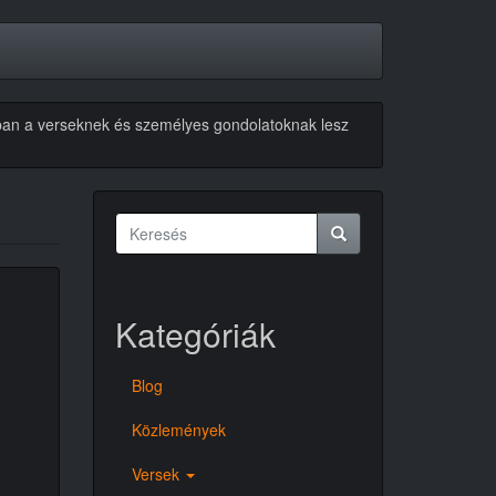
akban a verseknek és személyes gondolatoknak lesz
Keresés
űrlap
Keresés
Kategóriák
Blog
Közlemények
Versek