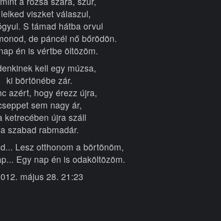
 mint a rózsa szára, szúr,
lelked viszket válaszul,
ógyul. S támad hátba orvul
monod, de páncél nő bőrödön.
nap én is vértbe öltözöm.
enkinek kell egy múzsa,
ki börtönébe zár.
nc azért, hogy érezz újra,
cseppet sem nagy ár,
a ketrecében újra száll
a szabad rabmadár.
jd... Lesz otthonom a börtönöm,
p... Egy nap én is odaköltözöm.
012. május 28. 21:23