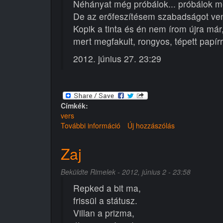
Néhányat még próbálok... próbálok m
De az erőfeszítésem szabadságot ven
Kopik a tinta és én nem írom újra már
mert megfakult, rongyos, tépett papírr
2012. június 27. 23:29
Címkék:
vers
További információ
Arckönyv
Új hozzászólás
tartalommal
kapcsolatosan
Zaj
Beküldte
Rimelek
- 2012, június 2 - 23:58
Repked a bit ma,
frissül a státusz.
Villan a prizma,