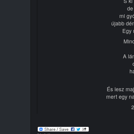
S ki
de 
mi gy
újabb dé
Egy 
Mind
A lá
h
És lesz ma
mert egy na
2