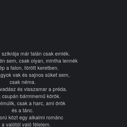
 szikrája már talán csak emlék.
n sem, csak olyan, mintha lennék
p a falon, törött keretben.
gyok vak és sajnos süket sem,
csak néma.
vadász és visszamar a préda.
ók csupán bárminemű körök.
lmúlik, csak a harc, ami örök
és a tánc.
orú közt egy alkalmi románc
 a valótól való félelem.