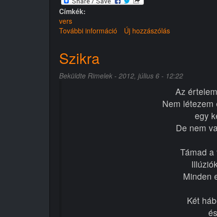
Címkék:
vers
További információ
Lélek
Új hozzászólás
tánca
tartalommal
Szikra
kapcsolatosan
Beküldte
Rimelek
- 2012, július 6 - 12:22
Az értelem
Nem létezem é
egy ké
De nem va
Támad a 
Illúzi
Minden e
Két háb
és