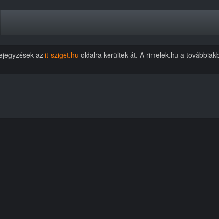
 bejegyzések az
it-sziget.hu
oldalra kerültek át. A rimelek.hu a további