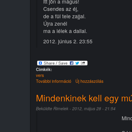
itt jön a mágus!
Csendes az éj,
de a fül tele zajjal.
Újra zenél
ma a lélek a dallal.
2012. június 2. 23:55
Címkék:
vers
További információ
Zaj
Új hozzászólás
tartalommal
kapcsolatosan
Mindenkinek kell egy m
Beküldte
Rimelek
- 2012, május 28 - 21:54
Mind