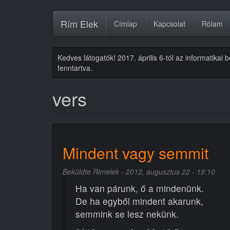
Ugrás
Rím Elek
Címlap
Kapcsolat
Rólam
a
tartalomra
Kedves látogatók! 2017. április 6-tól az informatikai
fenntartva.
vers
Mindent vagy semmit
Beküldte
Rimelek
- 2012, augusztus 22 - 19:10
Ha van párunk, ő a mindenünk.
De ha egyből mindent akarunk,
semmink se lesz nekünk.