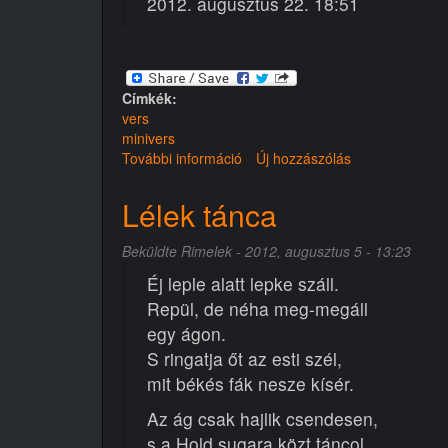
2012. augusztus 22. 18:51
Címkék:
vers
minivers
További információ
Mindent
Új hozzászólás
vagy
semmit
Lélek tánca
tartalommal
kapcsolatosan
Beküldte
Rimelek
- 2012, augusztus 5 - 13:23
Éj leple alatt lepke száll.
Repül, de néha meg-megáll
egy ágon.
S ringatja őt az esti szél,
mit békés fák nesze kísér.
Az ág csak hajlik csendesen,
s a Hold sugara közt táncol.