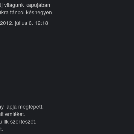
Új világunk kapujában
ikra táncol késhegyen.
2012. július 6. 12:18
 lapja megtépett.
lt emléket.
llik szerteszét.
t.