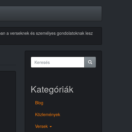
akban a verseknek és személyes gondolatoknak lesz
Keresés
űrlap
Keresés
Kategóriák
Blog
Közlemények
Versek