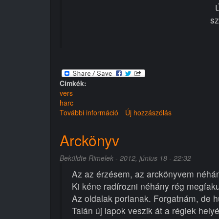
sz
Címkék:
vers
harc
További információ
Szikra
Új hozzászólás
tartalommal
kapcsolatosan
Arckönyv
Beküldte
Rimelek
- 2012, június 18 - 22:32
Az az érzésem, az arckönyvem néhány
Ki kéne radírozni néhány rég megfaku
Az oldalak porlanak. Forgatnám, de hu
Talán új lapok veszik át a régiek helyé