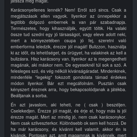
játssza meg magát.
Karácsonyellenes lennék? Nem! Erről szó sincs. Csak a
megjátszások ellen vagyok. Ilyenkor az ünnepekkor a
legtöbb dolgozó embernek is van pár szabadnapja.
Természetes, hogy kihasználják, együtt töltik. Ha valaki
össze tud szedni egy jó társaságot, vagy eleve adott neki,
mert a környezetében csupa jó fej, szeretni való
emberforma leledzik, érezze jól magát! Bulizzon, használja
ki az időt, és lehetőséget, és ürügyet, ha valakinek az kell a
bulizásra. Hisz karácsony van. Ilyenkor az is megengedheti
magának, aki máskor nem. De egyeseknél túl sok a szó. A
felesleges szó, és vég nélküli kívánságáradat. Mindenkinek,
mindenféle "legekig" fokozott gondolata támad érdekes
módon ilyenkor. Bár ezt megcáfolnám. Pusztán csak
kényszert éreznek arra, hogy bekapcsolódjanak a játékba.
Beálljanak a sorba.
Én azt javaslom, aki teheti, ne ( csak ) beszéljen.
Cselekedjen. Érezze jól magát, és érje el, hogy más is jól
érezze magát. Mert az mindig jó, nem csak karácsonykor.
Nem csak szilveszterkor. Különösebb ok sem kell hozzá. De
ha már karácsony, és kívánni kell valamit, akkor én is
kívánok. Pontosan azt, amit magamnak is kívánnék, mert