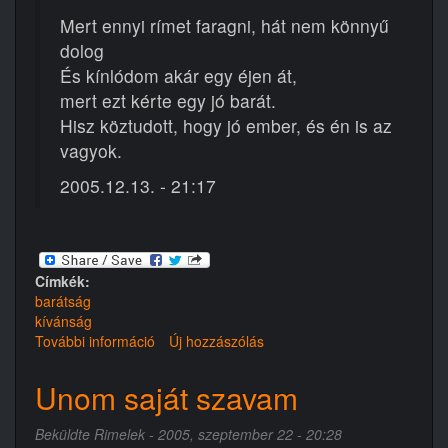
Mert ennyi rímet faragni, hát nem könnyű
dolog
És kínlódom akár egy éjen át,
mert ezt kérte egy jó barát.
Hisz köztudott, hogy jó ember, és én is az
vagyok.
2005.12.13. - 21:17
Címkék:
barátság
kívánság
További információ
És
Új hozzászólás
jött
a
Unom saját szavam
kérés
tartalommal
Beküldte
Rimelek
- 2005, szeptember 22 - 20:28
kapcsolatosan