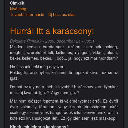
Címkék:
kívánság
További információ
Boldog
Új hozzászólás
születésnapot
tartalommal
Hurrá! Itt a karácsony!
kapcsolatosan
Beküldte
Rimelek
- 2009, december 24 - 00:51
Minden kedves barátomnak ezúton szeretnék boldog,
meghítt, szeretettel teli, kellemes, nyugodt, vidám, áldott,
békés kellemes, békés.... őőő... ja, hogy ezt már mondtam?
Na fussunk neki még egyszer!
Boldog karácsonyt és kellemes ünnepeket kívá... ez se az
igazi.
De hát ez így nem mehet tovább!! Karácsony van. Ilyenkor
muszáj kívánni. Igaz? Vagy nem igaz?
Már nem először fejtettem ki véleményemet erről. És évről
évre valamely fórumon, vagy kisebb társaságban, akár
csak egy személynek hangot adok ellenszenvemnek, ami a
kötelező kívánságokat illeti. Ez így idén sem lesz másképp.
Kinek, mit jelent a karácsony?