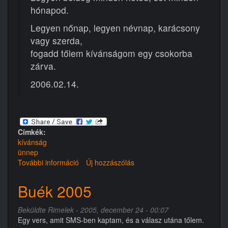
hónapod.
Legyen nőnap, legyen névnap, karácsony
vagy szerda,
fogadd tőlem kívánságom egy csokorba
zárva.
2006.02.14.
Címkék:
kívánság
ünnep
További információ
Boldog
Új hozzászólás
nőnapot!
tartalommal
Buék 2005
kapcsolatosan
Beküldte
Rimelek
- 2005, december 24 - 00:07
Egy vers, amit SMS-ben kaptam, és a válasz utána tőlem.