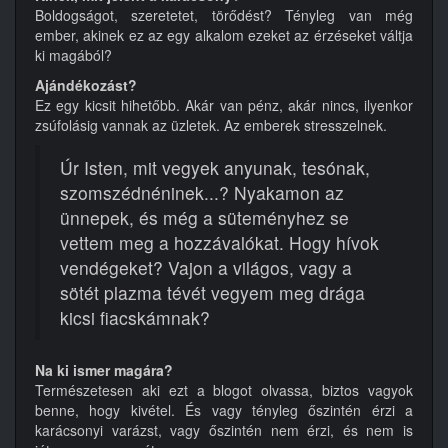
Boldogságot, szeretetet, törődést? Tényleg van még
ember, akinek ez az egy alkalom ezeket az érzéseket váltja
ki magából?
Ajándékozást?
Ez egy kicsit hihetőbb. Akár van pénz, akár nincs, ilyenkor
zsúfolásig vannak az üzletek. Az emberek stresszelnek.
Úr Isten, mit vegyek anyunak, tesónak,
szomszédnéninek...? Nyakamon az
ünnepek, és még a süteményhez se
vettem meg a hozzávalókat. Hogy hívok
vendégeket? Vajon a világos, vagy a
sötét plazma tévét vegyem meg drága
kicsi fiacskámnak?
Na ki ismer magára?
Természetesen aki ezt a blogot olvassa, biztos vagyok
benne, hogy kivétel. És vagy tényleg őszintén érzi a
karácsonyi varázst, vagy őszintén nem érzi, és nem is