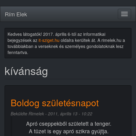
Ugrás
Rím Elek
Toggl
a
naviga
tartalomra
Kedves látogatók! 2017. április 6-tól az informatikai
bejegyzések az
it-sziget.hu
oldalra kerültek át. A rimelek.hu a
továbbiakban a verseknek és személyes gondolatoknak lesz
fenntartva.
kívánság
Boldog születésnapot
Beküldte
Rimelek
- 2011, április 13 - 10:22
Apró cseppekből született a tenger.
A tüzet is egy apró szikra gyújtja.