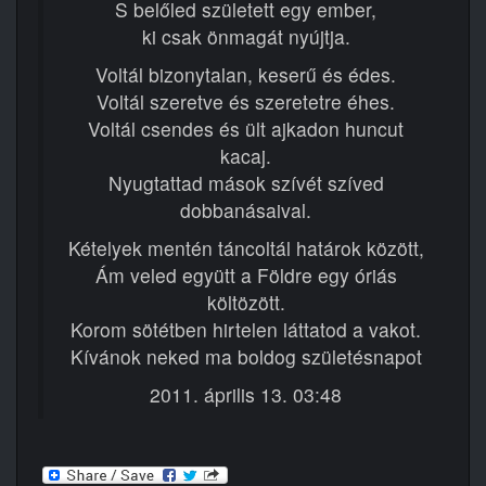
S belőled született egy ember,
ki csak önmagát nyújtja.
Voltál bizonytalan, keserű és édes.
Voltál szeretve és szeretetre éhes.
Voltál csendes és ült ajkadon huncut
kacaj.
Nyugtattad mások szívét szíved
dobbanásaival.
Kételyek mentén táncoltál határok között,
Ám veled együtt a Földre egy óriás
költözött.
Korom sötétben hirtelen láttatod a vakot.
Kívánok neked ma boldog születésnapot
2011. április 13. 03:48