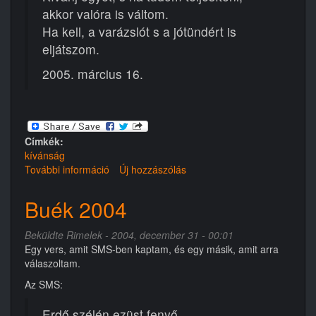
akkor valóra is váltom.
Ha kell, a varázslót s a jótündért is
eljátszom.
2005. március 16.
Címkék:
kívánság
További információ
A
Új hozzászólás
kívánság
tartalommal
Buék 2004
kapcsolatosan
Beküldte
Rimelek
- 2004, december 31 - 00:01
Egy vers, amit SMS-ben kaptam, és egy másik, amit arra
válaszoltam.
Az SMS:
Erdő szélén ezüst fenyő,