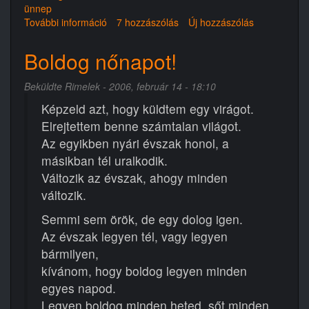
ünnep
További információ
Hurrá!
7 hozzászólás
Új hozzászólás
Itt
a
Boldog nőnapot!
karácsony!
tartalommal
Beküldte
Rimelek
- 2006, február 14 - 18:10
kapcsolatosan
Képzeld azt, hogy küldtem egy virágot.
Elrejtettem benne számtalan világot.
Az egyikben nyári évszak honol, a
másikban tél uralkodik.
Változik az évszak, ahogy minden
változik.
Semmi sem örök, de egy dolog igen.
Az évszak legyen tél, vagy legyen
bármilyen,
kívánom, hogy boldog legyen minden
egyes napod.
Legyen boldog minden heted, sőt minden