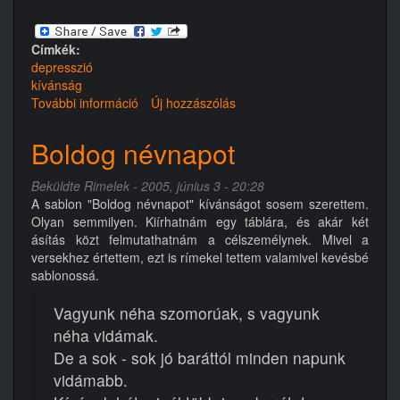
Címkék:
depresszió
kívánság
További információ
Unom
Új hozzászólás
saját
szavam
Boldog névnapot
tartalommal
kapcsolatosan
Beküldte
Rimelek
- 2005, június 3 - 20:28
A sablon "Boldog névnapot" kívánságot sosem szerettem.
Olyan semmilyen. Kiírhatnám egy táblára, és akár két
ásítás közt felmutathatnám a célszemélynek. Mivel a
versekhez értettem, ezt is rímekel tettem valamivel kevésbé
sablonossá.
Vagyunk néha szomorúak, s vagyunk
néha vidámak.
De a sok - sok jó baráttól minden napunk
vidámabb.