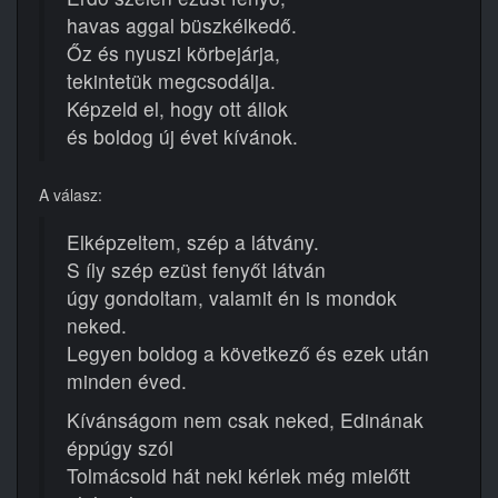
havas aggal büszkélkedő.
Őz és nyuszi körbejárja,
tekintetük megcsodálja.
Képzeld el, hogy ott állok
és boldog új évet kívánok.
A válasz:
Elképzeltem, szép a látvány.
S íly szép ezüst fenyőt látván
úgy gondoltam, valamit én is mondok
neked.
Legyen boldog a következő és ezek után
minden éved.
Kívánságom nem csak neked, Edinának
éppúgy szól
Tolmácsold hát neki kérlek még mielőtt