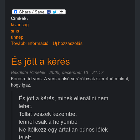
Címkék:
kívánság
sms
ünnep
További információ
Buék
Új hozzászólás
2005
tartalommal
És jött a kérés
kapcsolatosan
Beküldte
Rimelek
- 2005, december 13 - 21:17
Kérésre írt vers. A vers utolsó soráról csak szeretném hinni,
hogy igaz.
És jött a kérés, minek ellenállni nem
lehet.
Tollat veszek kezembe,
lennél csak a helyembe
Ne ítélkezz egy ártatlan bűnös lélek
felett.