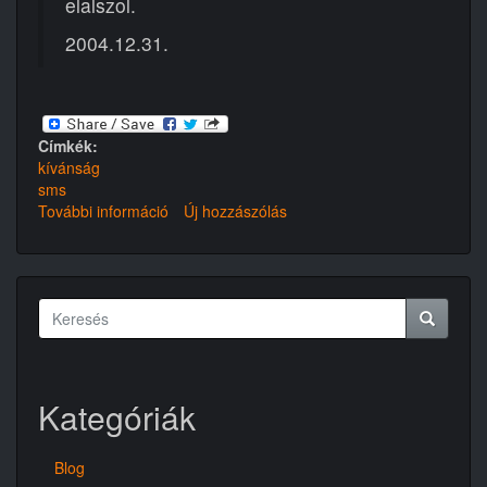
elalszol.
2004.12.31.
Címkék:
kívánság
sms
További információ
Buék
Új hozzászólás
2004
tartalommal
kapcsolatosan
Keresés
űrlap
Keresés
Kategóriák
Blog