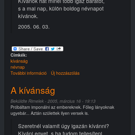
Kívánok hát minél több igaz barátot,
s a mai nap, külön boldog névnapot
kívánok.
2005. 06. 03.
Címkék:
kívánság
névnap
További információ
Boldog
Új hozzászólás
névnapot
tartalommal
A kívánság
kapcsolatosan
Beküldte
Rimelek
- 2005, március 16 - 19:13
Próbáltam imponálni az embereknek. Főleg lányoknak
ugyebár... Aztán születtek ilyen versek is.
Szeretnél valamit úgy igazán kívánni?
Kívánj egyet, s ha tudom teljesíteni,