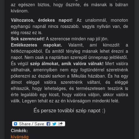
az egészen biztos, hogy őszinte, és másnak is bátran
kívánom.
Változatos, érdekes napot!
Az unalomnál, monoton
egyhangú napnál nincs rosszabb. vagyis nyilván van, de
elég rossz ez is.
Sok szerencsét!
A szerencse minden nap jól jön.
Emlékezetes napokat.
Valamit, ami kimozdít a
hétköznapokból. És amitől tényleg másnak lehet érezni a
napot. Nem csak a naptárban szereplő ünnepnap jelöléstől.
És végül
szép álmokat, amik valóra válnak!
Mert valóra
válhatnak, amennyiben nem egy fogtündérrel szeretnénk
pókerezni az északi sarkon a Mikulás házában. És ha egy
álmot eléggé valóra szeretnénk váltani, és eléggé
elhisszük, hogy lehetséges, és természetesen teszünk is
érte legalább egy kicsit, hogy valóra váljon, akkor valóra
válik. Legyen tehát ez az én kívánságom mindenki felé.
És persze további szép napot :)
Címkék:
kívánság