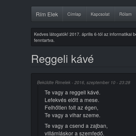
Ugrás
Rím Elek
Címlap
Kapcsolat
Rólam
a
tartalomra
Kedves látogatók! 2017. április 6-tól az informatikai
fenntartva.
Reggeli kávé
Beküldte
Rimelek
- 2016, szeptember 10 - 23:28
Te vagy a reggeli kávé.
Lefekvés előtt a mese.
Felhőtlen folt az égen,
Te vagy a vihar szeme.
Te vagy a csend a zajban,
villámláskor a szemfedő.