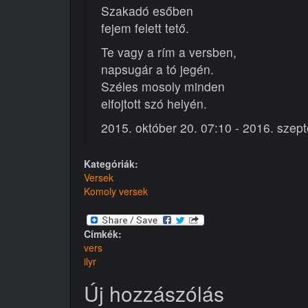
Szakadó esőben
fejem felett tető.
Te vagy a rím a versben,
napsugár a tó jegén.
Széles mosoly minden
elfojtott szó helyén.
2015. október 20. 07:10 - 2016. szep
Kategóriák:
Versek
Komoly versek
Címkék:
vers
ilyr
Új hozzászólás