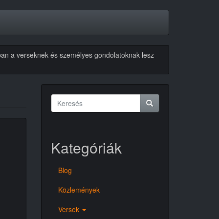
akban a verseknek és személyes gondolatoknak lesz
Keresés
űrlap
Keresés
Kategóriák
Blog
Közlemények
Versek