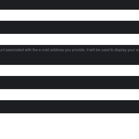
nt associated with the e-mail address you provide, it will be used to display your av