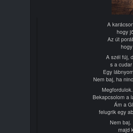
A karácson
hogy j
Az út porá
hogy
A szél fúj,
s a cudar
Egy lábnyom
Nem baj, ha nin
Megfordulok.
Bekapcsolom a la
Ám a GD
felugrik egy ab
Nem baj. 
majd 