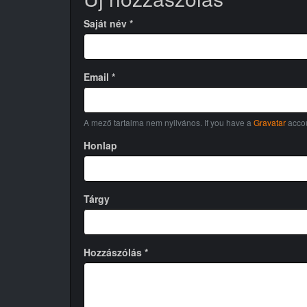
Saját név
*
Email
*
A mező tartalma nem nyilvános. If you have a
Gravatar
accou
Honlap
Tárgy
Hozzászólás
*