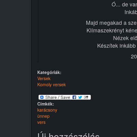
Ó... de va
Inkáb
Majd megakad a sze
Klímaszekrényt kéne 
Nézek előr
Készítek inkább
20
Kategóriák:
Versek
Komoly versek
Címkék:
karácsony
ünnep
vers
Új hozzászólás