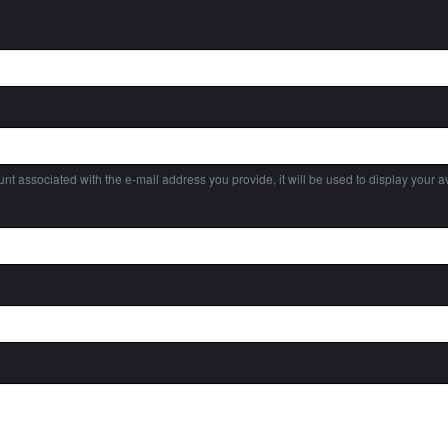
nt associated with the e-mail address you provide, it will be used to display your av