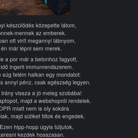
yi készülődés közepette látom,
önnek-mennek az emberek.
ban ott virít megannyi lábnyom,
 én már lépni sem merek.
 de a por már a betonhoz fagyott,
 idő ingerli immunrendszerem.
 súg felém halkan egy mondatot:
cs annyi pénz, csak egészség legyen.
 Irány vissza a jó meleg szobába!
ptopot, majd a webshopról rendelek.
PR miatt nem is oly sokára
lak, majd sütiket tiltok és engedek.
Ezen hipp-hopp úgyis túljutok,
keresni kezdek hosszasan.