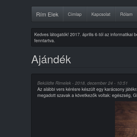
Ugrás
Rím Elek
Címlap
Kapcsolat
Rólam
a
tartalomra
Kedves látogatók! 2017. április 6-tól az informatikai
fenntartva.
Ajándék
Beküldte
Rimelek
- 2018, december 24 - 10:51
Az alábbi vers kérésre készült egy karácsony játék
megadott szavak a következők voltak: egészség, 