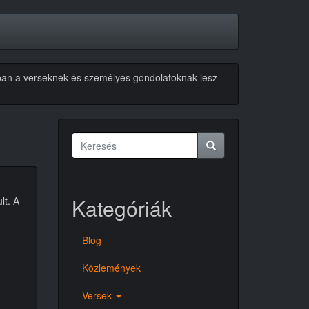
akban a verseknek és személyes gondolatoknak lesz
Keresés
űrlap
Keresés
Kategóriák
lt. A
Blog
Közlemények
Versek