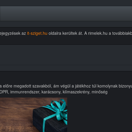
 bejegyzések az
it-sziget.hu
oldalra kerültek át. A rimelek.hu a további
ra előre megadott szavakból, ám végül a játékhoz túl komolynak bizonyu
GDPR, immunrendszer, karácsony, klímaszekrény, minőség