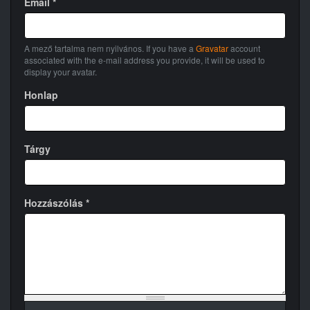
Email
*
A mező tartalma nem nyilvános. If you have a
Gravatar
account
associated with the e-mail address you provide, it will be used to
display your avatar.
Honlap
Tárgy
Hozzászólás
*