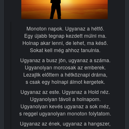
Monoton napok. Ugyanaz a hétfő.
Egy újabb tegnap kezdett múlni ma.
Holnap akar lenni, de lehet, ma késő.
Sokat kell még ahhoz tanulnia.
Ugyanaz a busz jön, ugyanaz a száma.
Ugyanolyan morcosak az emberek.
Lezajlik előttem a hétköznapi dráma,
s csak egy holnapi álmot kergetek.
Ugyanaz az este. Ugyanaz a Hold néz.
Ugyanolyan távoli a holnapom.
Ugyanolyan kevés ugyanaz a sok méz,
s reggel ugyanolyan monoton folytatom.
Ugyanaz az ének, ugyanaz a hangszer,