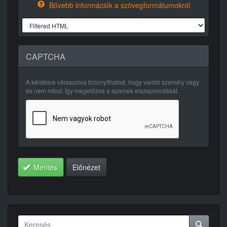
Bővebb információk a szövegformátumokról
CAPTCHA
A kérdésre válaszolva bizonyíthatod, hogy valódi személy vagy
és nem robot. Így megelőzve a spamek elszaporodását.
Mentés
Előnézet
Keresés