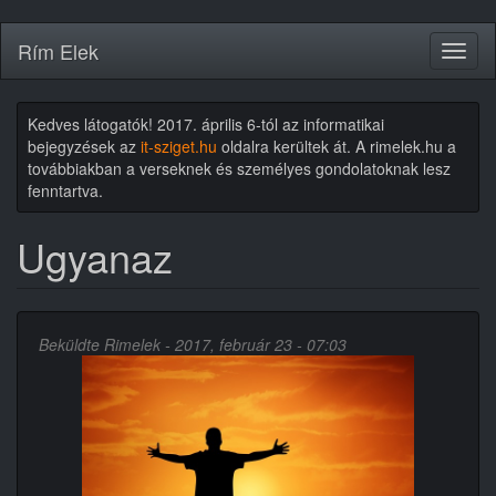
Ugrás
Rím Elek
Toggl
a
naviga
tartalomra
Kedves látogatók! 2017. április 6-tól az informatikai
bejegyzések az
it-sziget.hu
oldalra kerültek át. A rimelek.hu a
továbbiakban a verseknek és személyes gondolatoknak lesz
fenntartva.
Ugyanaz
Beküldte
Rimelek
- 2017, február 23 - 07:03