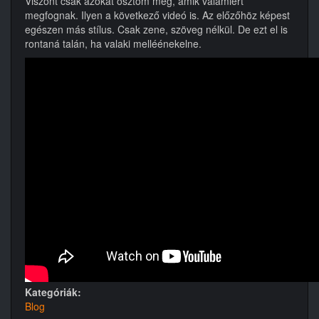
Viszont csak azokat osztom meg, amik valamiért
megfognak. Ilyen a következő videó is. Az előzőhöz képest
egészen más stílus. Csak zene, szöveg nélkül. De ezt el is
rontaná talán, ha valaki melléénekelne.
Kategóriák:
Blog