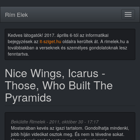
Ugrás
Rím Elek
Toggl
a
naviga
tartalomra
Kedves látogatók! 2017. április 6-tól az informatikai
bejegyzések az
it-sziget.hu
oldalra kerültek át. A rimelek.hu a
továbbiakban a verseknek és személyes gondolatoknak lesz
fenntartva.
Nice Wings, Icarus -
Those, Who Built The
Pyramids
Beküldte
Rimelek
- 2011, október 30 - 17:17
Mostanában kevés az igazi tartalom. Gondolhatja mindenki,
jobb híján videókat osztok meg. És nem is tévedne sokat.