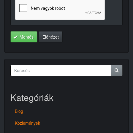
Mentés
Előnézet
Keresés
űrlap
Keresés
Kategóriák
Blog
Közlemények