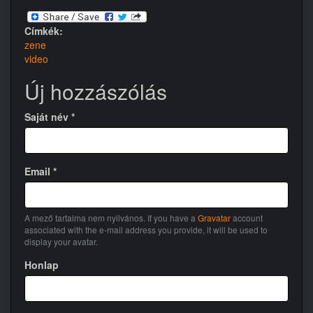
Címkék:
zene
video
Új hozzászólás
Saját név
*
Email
*
A mező tartalma nem nyilvános. If you have a
Gravatar
account
associated with the e-mail address you provide, it will be used to
display your avatar.
Honlap