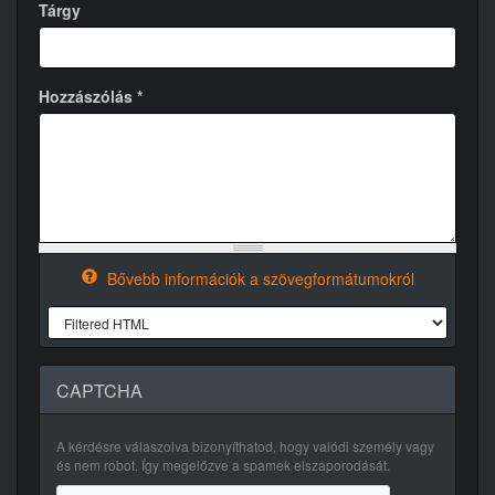
Tárgy
Hozzászólás
*
Bővebb információk a szövegformátumokról
CAPTCHA
A kérdésre válaszolva bizonyíthatod, hogy valódi személy vagy
és nem robot. Így megelőzve a spamek elszaporodását.