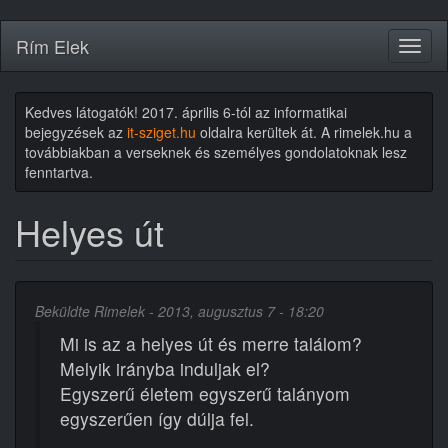
Ugrás
Rím Elek
Toggl
a
naviga
tartalomra
Kedves látogatók! 2017. április 6-tól az informatikai
bejegyzések az
it-sziget.hu
oldalra kerültek át. A rimelek.hu a
továbbiakban a verseknek és személyes gondolatoknak lesz
fenntartva.
Helyes út
Beküldte
Rimelek
- 2013, augusztus 7 - 18:20
Mi is az a helyes út és merre találom?
Melyik irányba induljak el?
Egyszerű életem egyszerű talányom
egyszerűen így dúlja fel.