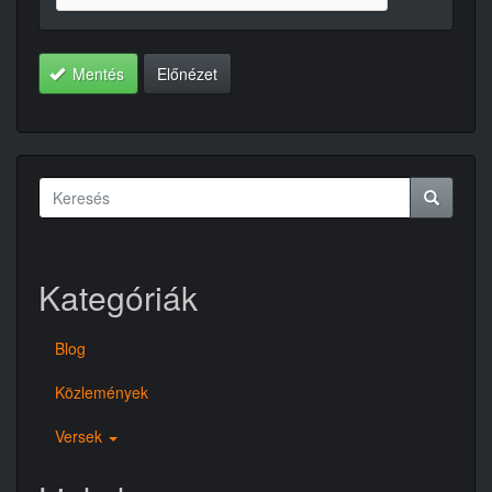
Mentés
Előnézet
Keresés
űrlap
Keresés
Kategóriák
Blog
Közlemények
Versek