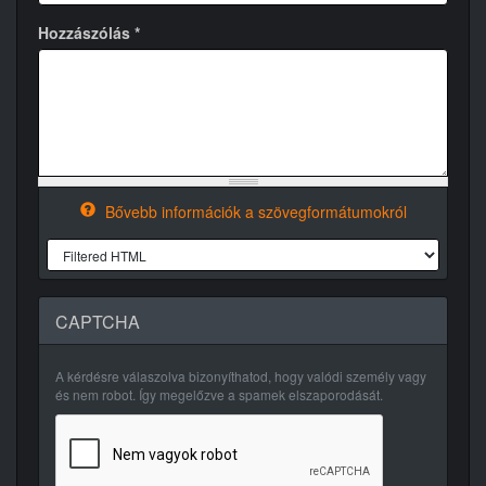
Hozzászólás
*
Bővebb információk a szövegformátumokról
CAPTCHA
A kérdésre válaszolva bizonyíthatod, hogy valódi személy vagy
és nem robot. Így megelőzve a spamek elszaporodását.