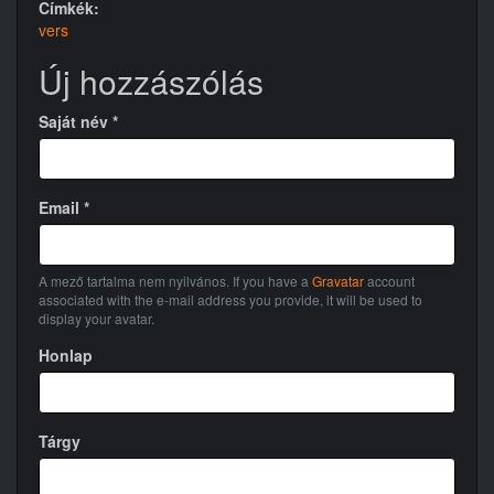
Címkék:
vers
Új hozzászólás
Saját név
*
Email
*
A mező tartalma nem nyilvános. If you have a
Gravatar
account
associated with the e-mail address you provide, it will be used to
display your avatar.
Honlap
Tárgy