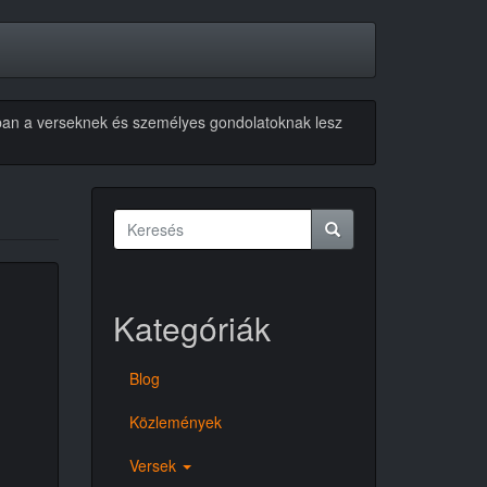
akban a verseknek és személyes gondolatoknak lesz
Keresés
űrlap
Keresés
Kategóriák
Blog
Közlemények
Versek