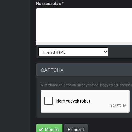
Hozzászólás
*
CAPTCHA
A kérdésre válaszolva bizonyíthatod, hogy valódi szemé
Mentés
Előnézet