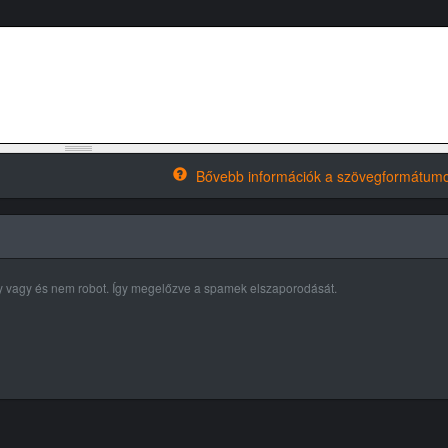
Bővebb információk a szövegformátumo
ly vagy és nem robot. Így megelőzve a spamek elszaporodását.