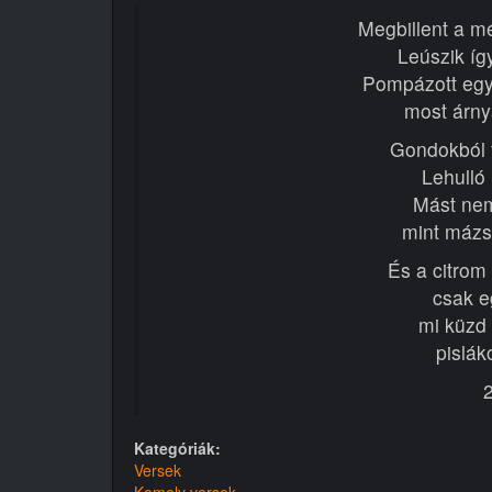
Megbillent a mé
Leúszik így
Pompázott egy
most árnya
Gondokból f
Lehulló
Mást nem
mint mázs
És a citrom
csak eg
mi küzd 
pislák
2
Kategóriák:
Versek
Komoly versek