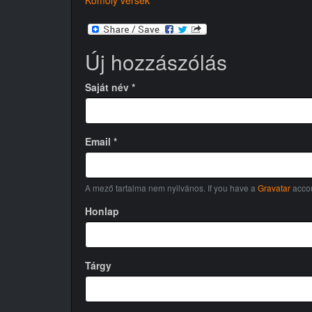
Új hozzászólás
Saját név
*
Email
*
A mező tartalma nem nyilvános. If you have a
Gravatar
accou
Honlap
Tárgy