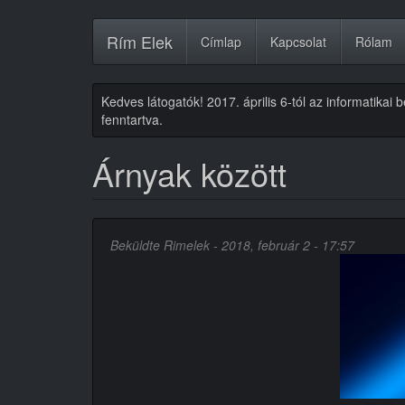
Ugrás
Rím Elek
Címlap
Kapcsolat
Rólam
a
tartalomra
Kedves látogatók! 2017. április 6-tól az informatikai
fenntartva.
Árnyak között
Beküldte
Rimelek
- 2018, február 2 - 17:57