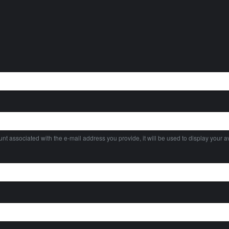
nt associated with the e-mail address you provide, it will be used to display your av