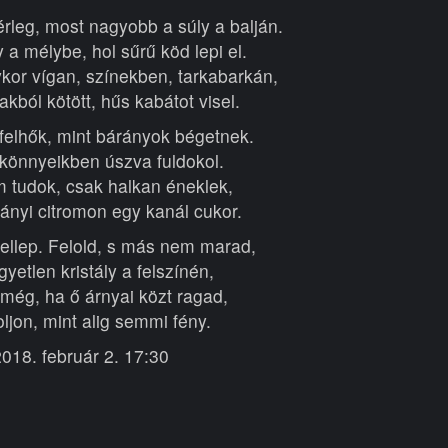
rleg, most nagyobb a súly a balján.
 a mélybe, hol sűrű köd lepi el.
kor vígan, színekben, tarkabarkán,
kból kötött, hűs kabátot visel.
elhők, mint bárányok bégetnek.
 könnyeikben úszva fuldokol.
 tudok, csak halkan éneklek,
ányi citromon egy kanál cukor.
 ellep. Felold, s más nem marad,
yetlen kristály a felszínén,
még, ha ő árnyai közt ragad,
oljon, mint alig semmi fény.
018. február 2. 17:30