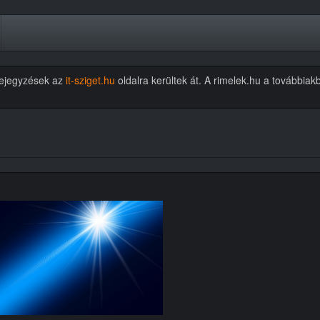
 bejegyzések az
it-sziget.hu
oldalra kerültek át. A rimelek.hu a további